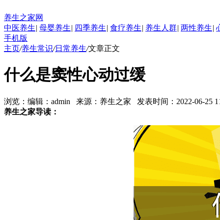
养生之家网
中医养生
|
母婴养生
|
四季养生
|
食疗养生
|
养生人群
|
两性养生
|
手机版
主页
/
养生常识
/
日常养生
/
文章正文
什么是窦性心动过缓
浏览：
编辑：
admin
来源：
养生之家
发表时间：2022-06-25 11:
养生之家导读：