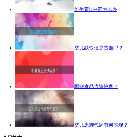
维生素D中毒怎么办
婴儿缺铁仅是贫血吗？
哪些食品含铁较多？
婴儿患脚气病有何表现？