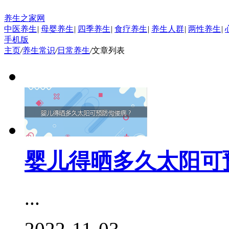
养生之家网
中医养生
|
母婴养生
|
四季养生
|
食疗养生
|
养生人群
|
两性养生
|
手机版
主页
/
养生常识
/
日常养生
/
文章列表
婴儿得晒多久太阳可
...