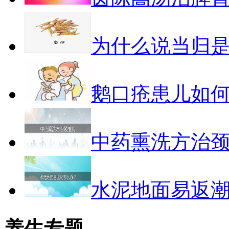
为什么说当归
鹅口疮患儿如
中药熏洗方治
水泥地面易返
养生专题