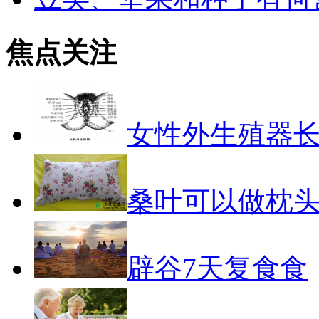
焦点关注
女性外生殖器
桑叶可以做枕
辟谷7天复食食