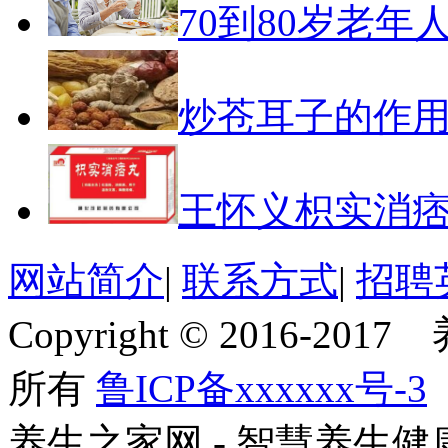
70到80岁老年
炒苍耳子的作
王怀义枳实消
网站简介
|
联系方式
|
招聘
Copyright © 2016-201
所有
鲁ICP备xxxxxx号-3
养生之家网 - 智慧养生