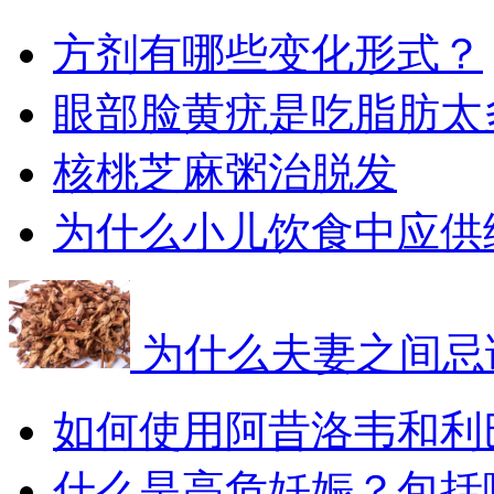
方剂有哪些变化形式？
眼部脸黄疣是吃脂肪太
核桃芝麻粥治脱发
为什么小儿饮食中应供
为什么夫妻之间忌
如何使用阿昔洛韦和利
什么是高危妊娠？包括