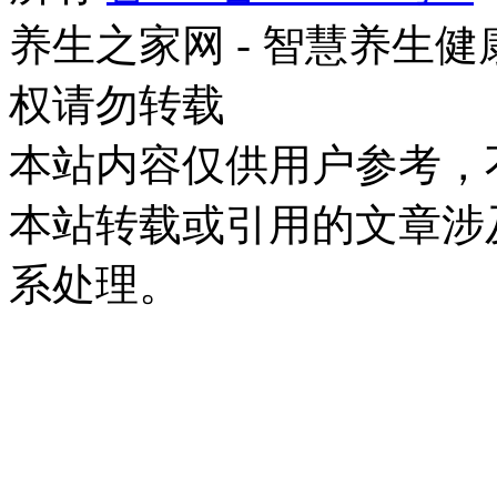
养生之家网 - 智慧养生
权请勿转载
本站内容仅供用户参考，
本站转载或引用的文章涉
系处理。