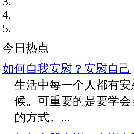
今日热点
如何自我安慰？安慰自己
生活中每一个人都有安
候。可重要的是要学会
的方式。...