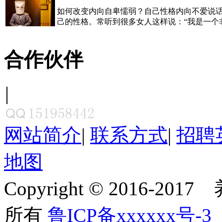
如何改变内向自卑懦弱？自己性格内向不爱说话
己的性格。常听到很多女人这样说：“我是一个非
合作伙伴
|
网站简介
|
联系方式
|
招聘
地图
Copyright © 2016-201
所有
鲁ICP备xxxxxx号-3