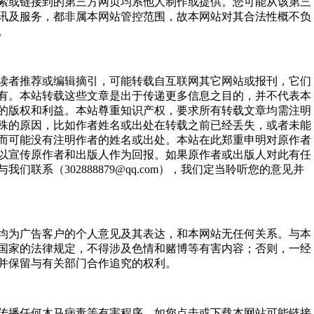
索或链接到的第三方网页均系他人制作或提供。您可能从该第三
讯及服务，都非属本网站管控范围，故本网站对其合法性概不负
。
读者推荐或编辑摘引，可能转载自互联网其它网站或报刊，它们
有。本站转载这些文章是出于传递更多信息之目的，并不代表本
的版权和利益。本站尊重知识产权，要求所有转载文章均需注明
殊的原因，比如作者姓名或出处在转载之前已经丢失，或者未能
而可能没有注明作者的姓名或出处。本站在此郑重申明对原作者
以宣传原作者和出版人作为回报。如果原作者或出版人对此有任
们联系（302888879@qq.com），我们定当聆听您的意见并
均为广告客户的个人意见及其表达，和本网站无任何关系。与本
国家的法律规定，不得涉及色情和赌博等有害内容；否则，一经
并保留与有关部门合作追究的权利。
传播任何木马病毒等有害程序，如您点击或下载本网站可能链接