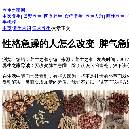
养生之家网
中医养生
|
母婴养生
|
四季养生
|
食疗养生
|
养生人群
|
两性养生
|
手机版
主页
/
养生常识
/
日常养生
/
文章正文
性格急躁的人怎么改变_脾气急
浏览：
编辑：
养生之家小编
来源：
养生之家
发表时间：2017-09-
养生之家导读：
要改变脾气急躁，除了认识它的害处，狠下决
在生活中我们常常看到，有些人因为一些不足挂齿的小事而发
得到解决，反而会增加新的矛盾。我们不妨试一试下面这些方