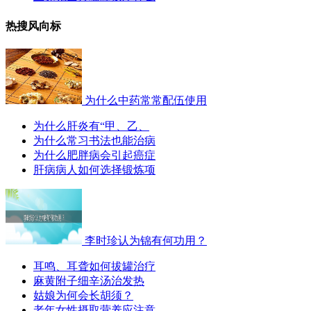
热搜风向标
为什么中药常常配伍使用
为什么肝炎有“甲、乙、
为什么常习书法也能治病
为什么肥胖病会引起癌症
肝病病人如何选择锻炼项
李时珍认为锦有何功用？
耳鸣、耳聋如何拔罐治疗
麻黄附子细辛汤治发热
姑娘为何会长胡须？
老年女性摄取营养应注意