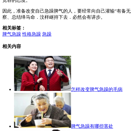
宽容的态度。
因此，准备改变自己急躁脾气的人，要经常向自己灌输“有备无
察、总结绎马命．汶样岖持下去．必然会有讲步。
相关标签：
脾气急躁
性格急躁
急躁
相关内容
怎样改变脾气急躁的毛病
脾气急躁有哪些害处