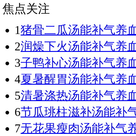
焦点关注
1
猪骨二瓜汤能补气养
2
润燥下火汤能补气养
3
子鸭补心汤能补气养
4
夏暑醒胃汤能补气养
5
清暑涤热汤能补气养
6
节瓜珧柱滋补汤能补
7
无花果瘦肉汤能补气