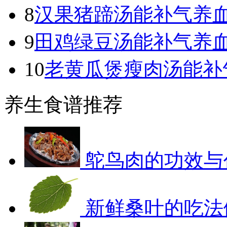
8
汉果猪蹄汤能补气养
9
田鸡绿豆汤能补气养
10
老黄瓜煲瘦肉汤能补
养生食谱推荐
鸵鸟肉的功效与
新鲜桑叶的吃法