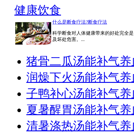
健康饮食
什么是断食疗法?断食疗法
科学断食对人体健康带来的好处完全是
及坏处危害。...
猪骨二瓜汤能补气养
润燥下火汤能补气养
子鸭补心汤能补气养
夏暑醒胃汤能补气养
清暑涤热汤能补气养