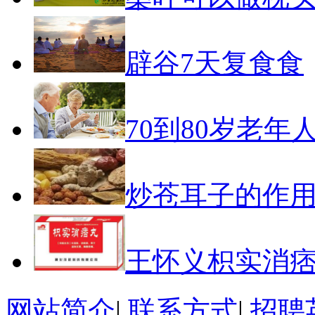
辟谷7天复食食
70到80岁老年
炒苍耳子的作
王怀义枳实消
网站简介
|
联系方式
|
招聘