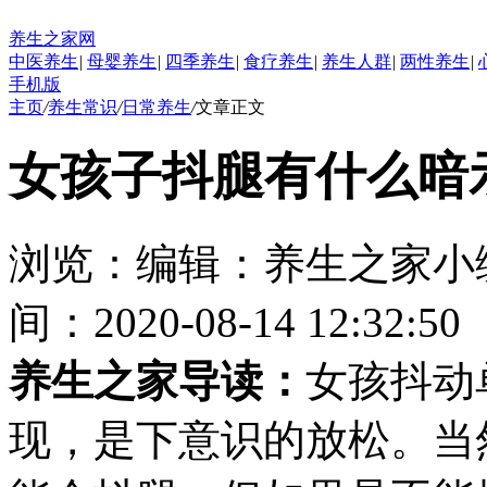
养生之家网
中医养生
|
母婴养生
|
四季养生
|
食疗养生
|
养生人群
|
两性养生
|
手机版
主页
/
养生常识
/
日常养生
/
文章正文
女孩子抖腿有什么暗
浏览：
编辑：
养生之家小
间：2020-08-14 12:32:50
养生之家导读：
女孩抖动
现，是下意识的放松。当