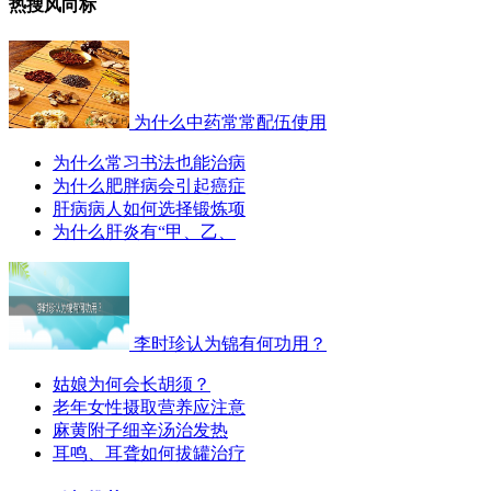
热搜风向标
为什么中药常常配伍使用
为什么常习书法也能治病
为什么肥胖病会引起癌症
肝病病人如何选择锻炼项
为什么肝炎有“甲、乙、
李时珍认为锦有何功用？
姑娘为何会长胡须？
老年女性摄取营养应注意
麻黄附子细辛汤治发热
耳鸣、耳聋如何拔罐治疗