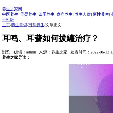
养生之家网
中医养生
|
母婴养生
|
四季养生
|
食疗养生
|
养生人群
|
两性养生
|
手机版
主页
/
养生常识
/
日常养生
/
文章正文
耳鸣、耳聋如何拔罐治疗？
浏览：
编辑：
admin
来源：
养生之家
发表时间：2022-06-13 13:
养生之家导读：