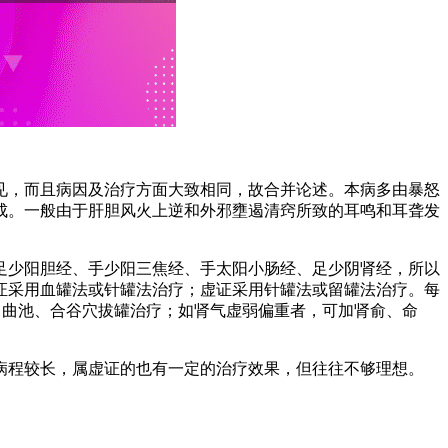
见，而且病因及治疗方面大致相同，故合并论述。本病多由暴怒
成。一般由于肝胆风火上逆和外邪壅遏清窍所致的耳鸣和耳聋发
足少阳胆经、手少阳三焦经、手太阳小肠经、足少阴肾经，所以
证采用血罐法或针罐法治疗；虚证采用针罐法或留罐法治疗。每
椎、曲池、合谷穴拔罐治疗；如肾气虚弱偏重者，可加肾俞、命
病程较长，属虚证的也有一定的治疗效果，但往往不够理想。