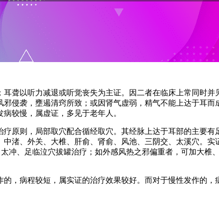
；耳聋以听力减退或听觉丧失为主证。因二者在临床上常同时并
风邪侵袭，壅遏清窍所致；或因肾气虚弱，精气不能上达于耳而
发病较慢，属虚证，多见于老年人。
治疗原则，局部取穴配合循经取穴。其经脉上达于耳部的主要有
、中渚、外关、大椎、肝俞、肾俞、风池、三阴交、太溪穴。实
行间、太冲、足临泣穴拔罐治疗；如外感风热之邪偏重者，可加大
作的，病程较短，属实证的治疗效果较好。而对于慢性发作的，