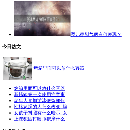
婴儿患脚气病有何表现？
今日热文
烤箱里面可以放什么容器
烤箱里面可以放什么容器
新烤箱第一次使用注意事
老年人参加游泳锻炼如何
性格急躁的人怎么改变_脾
女孩子抖腿有什么暗示_女
上课犯困打瞌睡按摩什么