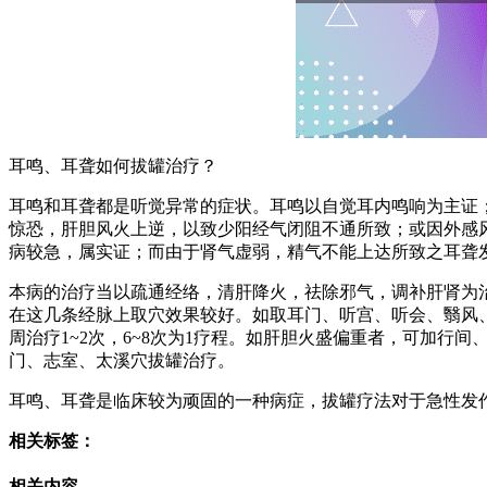
耳鸣、耳聋如何拔罐治疗？
耳鸣和耳聋都是听觉异常的症状。耳鸣以自觉耳内鸣响为主证
惊恐，肝胆风火上逆，以致少阳经气闭阻不通所致；或因外感
病较急，属实证；而由于肾气虚弱，精气不能上达所致之耳聋
本病的治疗当以疏通经络，清肝降火，祛除邪气，调补肝肾为
在这几条经脉上取穴效果较好。如取耳门、听宫、听会、翳风
周治疗1~2次，6~8次为1疗程。如肝胆火盛偏重者，可加
门、志室、太溪穴拔罐治疗。
耳鸣、耳聋是临床较为顽固的一种病症，拔罐疗法对于急性发
相关标签：
相关内容