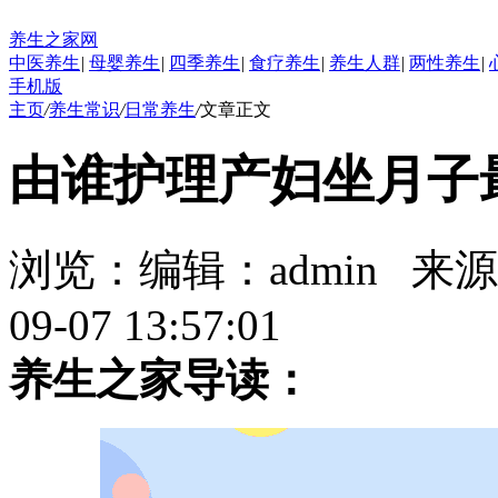
养生之家网
中医养生
|
母婴养生
|
四季养生
|
食疗养生
|
养生人群
|
两性养生
|
手机版
主页
/
养生常识
/
日常养生
/
文章正文
由谁护理产妇坐月子
浏览：
编辑：
admin
来源
09-07 13:57:01
养生之家导读：