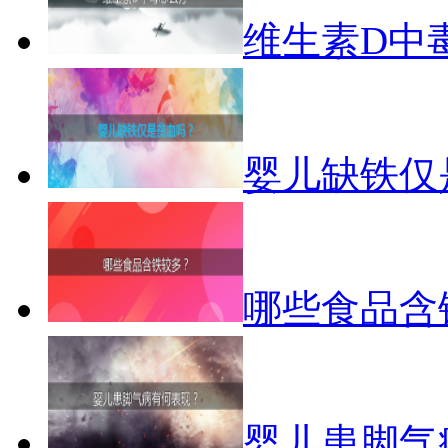
维生素D中
婴儿缺铁仅
哪些食品含
婴儿患脚气