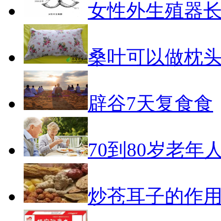
女性外生殖器
桑叶可以做枕
辟谷7天复食食
70到80岁老年
炒苍耳子的作