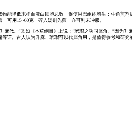
取物能降低末梢血液白细胞总数，促使淋巴组织增生；牛角煎剂
倍，可用15~60克，碎入汤剂先煎，亦可判末冲服。
升麻代。”又如《本草纲目》上说：“玳瑁之功同犀角。”因为升
痫等证。古人认为升麻、玳瑁可以代犀角用，是值得参考和研究