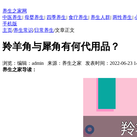
养生之家网
中医养生
|
母婴养生
|
四季养生
|
食疗养生
|
养生人群
|
两性养生
|
手机版
主页
/
养生常识
/
日常养生
/
文章正文
羚羊角与犀角有何代用品？
浏览：
编辑：
admin
来源：
养生之家
发表时间：2022-06-23 14:
养生之家导读：