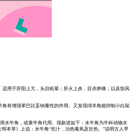
。适用于肝阳上亢，头目眩晕；肝火上炎，目赤肿痛；以及惊风
羊角有增强苯巴比妥钠毒性的作用。又发现绵羊角能抑制小白鼠
多用水牛角，或黄牛角代用。现叙述如下：水牛角为牛科动物水
明本草》上说：水牛角“煎汁，治热毒风及壮热。”说明古人早