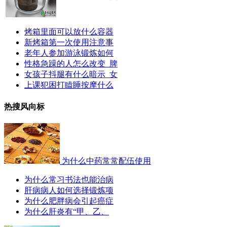
烤箱里面可以放什么容器
新烤箱第一次使用注意事
老年人参加游泳锻炼如何
性格急躁的人怎么改变_脾
女孩子抖腿有什么暗示_女
上课犯困打瞌睡按摩什么
热搜风向标
为什么中药常常配伍使用
为什么常习书法也能治病
肝病病人如何选择锻炼项
为什么肥胖病会引起癌症
为什么肝炎有“甲、乙、