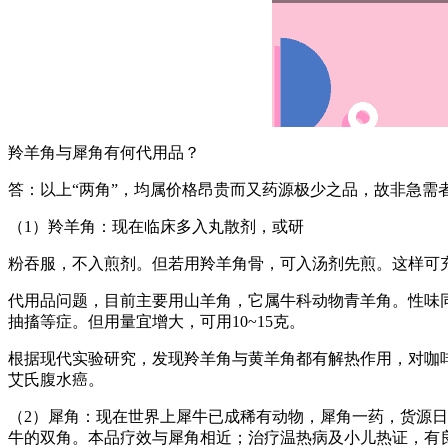
羚羊角与犀角有何代用品？
答：以上“两角”，均属价格昂贵而又药源极少之品，故非急需
（1）羚羊角：现在临床多入丸散剂，或研
粉吞服，不入煎剂。但若用羚羊角骨，可入汤剂先煎。这样可
代用品问题，目前主要用山羊角，它属牛科动物青羊角。性味
抽搐等症。但用量宜增大，可用10~15克。
根据现代实验研究，发现羚羊角与黄羊角都有解热作用，对咖
艾氏腹水癌。
（2）犀角：现在世界上犀牛已成稀有动物，犀角一药，货源
牛的双角。本品疗效与犀角相近；治疗温热病及小儿热证，有良