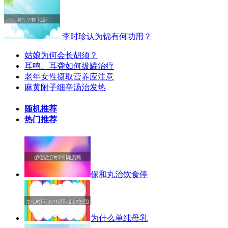
李时珍认为锦有何功用？
姑娘为何会长胡须？
耳鸣、耳聋如何拔罐治疗
老年女性摄取营养应注意
麻黄附子细辛汤治发热
随机推荐
热门推荐
保和丸治饮食停
为什么单纯母乳