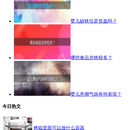
婴儿缺铁仅是贫血吗？
哪些食品含铁较多？
婴儿患脚气病有何表现？
今日热文
烤箱里面可以放什么容器