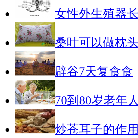
女性外生殖器
桑叶可以做枕
辟谷7天复食食
70到80岁老年
炒苍耳子的作