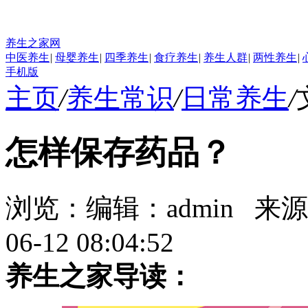
养生之家网
中医养生
|
母婴养生
|
四季养生
|
食疗养生
|
养生人群
|
两性养生
|
手机版
主页
/
养生常识
/
日常养生
/
怎样保存药品？
浏览：
编辑：
admin
来源
06-12 08:04:52
养生之家导读：