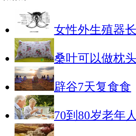
女性外生殖器
桑叶可以做枕
辟谷7天复食食
70到80岁老年