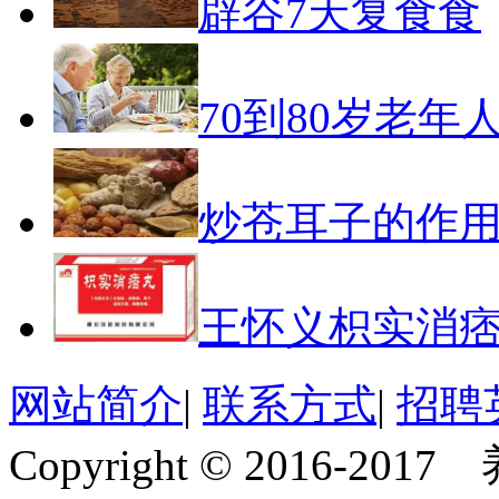
辟谷7天复食食
70到80岁老年
炒苍耳子的作
王怀义枳实消
网站简介
|
联系方式
|
招聘
Copyright © 2016-201