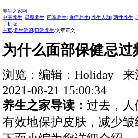
养生之家网
中医养生
|
母婴养生
|
四季养生
|
食疗养生
|
养生人群
|
两性养生
|
手机版
主页
/
养生常识
/
日常养生
/
文章正文
为什么面部保健忌过
浏览：
编辑：
Holiday
来
2021-08-21 15:00:34
养生之家导读：
过去，人
有效地保护皮肤，减少皱