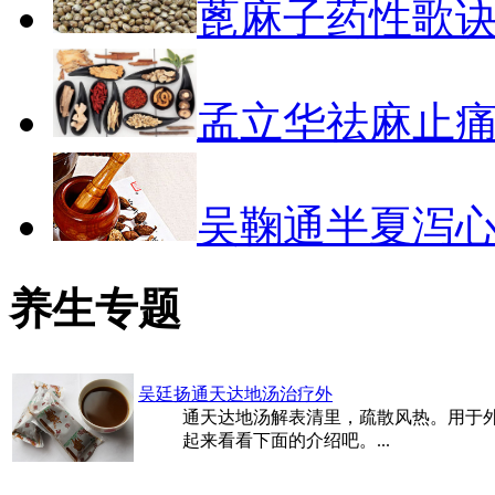
蓖麻子药性歌
孟立华祛麻止
吴鞠通半夏泻
养生专题
吴廷扬通天达地汤治疗外
通天达地汤解表清里，疏散风热。用于
起来看看下面的介绍吧。...