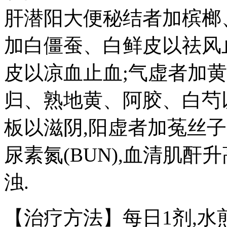
肝潜阳大便秘结者加槟榔
加白僵蚕、白鲜皮以祛风
皮以凉血止血;气虚者加黄
归、熟地黄、阿胶、白芍
板以滋阴,阳虚者加菟丝
尿素氮(BUN),血清肌
浊.
【治疗方法】每日1剂,水