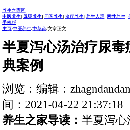
养生之家网
中医养生
|
母婴养生
|
四季养生
|
食疗养生
|
养生人群
|
两性养生
|
手机版
主页
/
中医养生
/
中草药
/
文章正文
半夏泻心汤治疗尿毒
典案例
浏览：
编辑：
zhagndanda
间：2021-04-22 21:37:18
养生之家导读：
半夏泻心