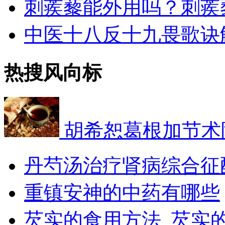
刺蒺藜能外用吗？刺蒺
中医十八反十九畏歌诀
热搜风向标
胡希恕葛根加节术
丹芍汤治疗肾病综合征
​重镇安神的中药有哪些
芡实的食用方法_芡实