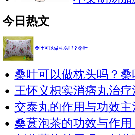
今日热文
桑叶可以做枕头吗？桑叶
桑叶可以做枕头吗？桑
王怀义枳实消痞丸治疗
交泰丸的作用与功效主
桑葚泡茶的功效与作用