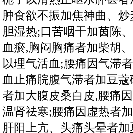
肿食欲不振加焦神曲、炒
胆湿热;口苦咽干加茵陈
血瘀,胸闷胸痛者加柴胡
以理气活血;腰痛因气滞
血止痛脘腹气滞者加豆蔻
者加大腹皮桑白皮,腰痛
温肾祛寒;腰痛因虚热者
肝阳上亢、头痛头晕者加