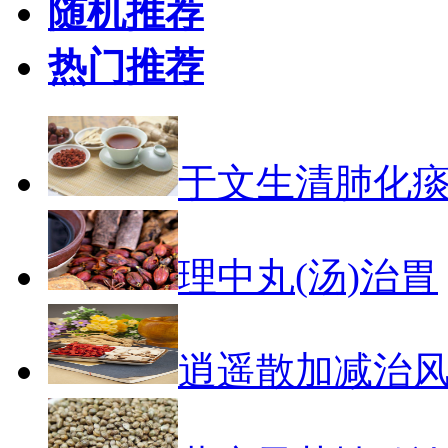
随机推荐
热门推荐
于文生清肺化
理中丸(汤)治胃
逍遥散加减治