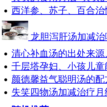
西洋参、苏子、百合治
龙胆泻肝汤加减治
清心补血汤的出处来源
千层塔孕妇、小孩儿童
颜德馨益气聪明汤的配
失笑四物汤加减治疗月