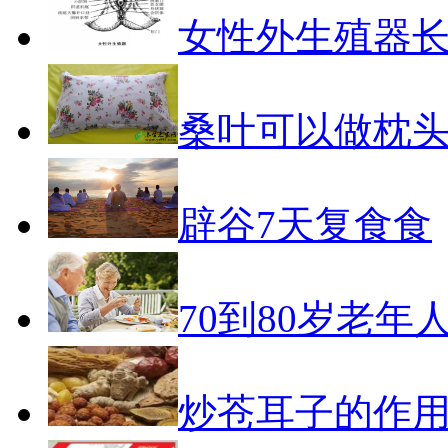
女性外生殖器
桑叶可以做枕
辟谷7天复食食
70到80岁老年
炒苍耳子的作