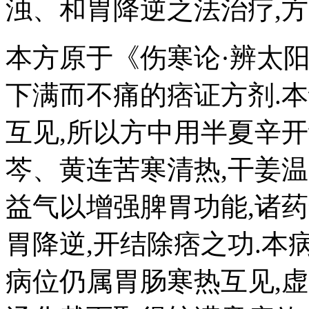
浊、和胃降逆之法治疗,方
本方原于《伤寒论·辨太
下满而不痛的痞证方剂.
互见,所以方中用半夏辛开
芩、黄连苦寒清热,干姜
益气以增强脾胃功能,诸
胃降逆,开结除痞之功.本
病位仍属胃肠寒热互见,