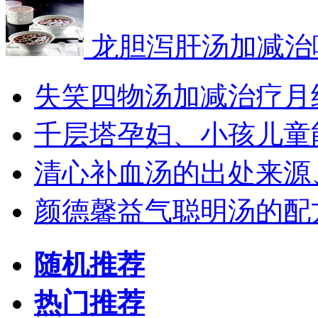
龙胆泻肝汤加减治
失笑四物汤加减治疗月
千层塔孕妇、小孩儿童
清心补血汤的出处来源
颜德馨益气聪明汤的配
随机推荐
热门推荐