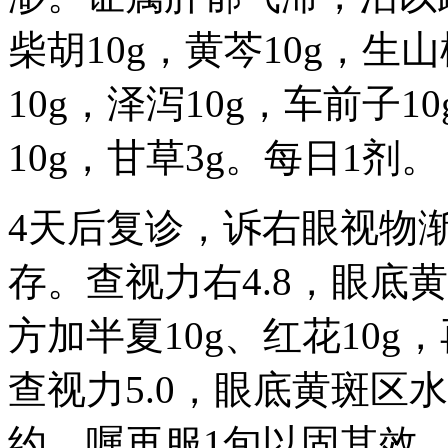
柴胡10g，黄芩10g，生
10g，泽泻10g，车前子1
10g，甘草3g。每日1剂。
4天后复诊，诉右眼视物
存。查视力右4.8，眼底
方加半夏10g、红花10
查视力5.0，眼底黄斑区
约。嘱再服1旬以固其效