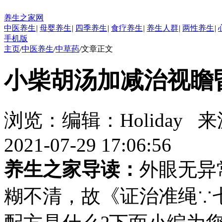
养生之家网
中医养生
|
母婴养生
|
四季养生
|
食疗养生
|
养生人群
|
两性养生
|
手机版
主页
/
中医养生
/
中草药
/
文章正文
小柴胡汤加减治视瞻
浏览：
编辑：
Holiday
来
2021-07-29 17:06:56
养生之家导读：
外眼无异
糊不清，故《证治准绳∵