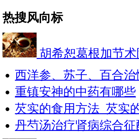
热搜风向标
胡希恕葛根加节术
西洋参、苏子、百合治
​重镇安神的中药有哪些
芡实的食用方法_芡实
丹芍汤治疗肾病综合征