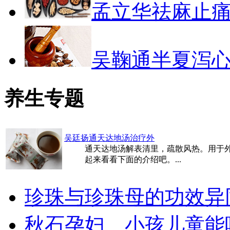
孟立华祛麻止
吴鞠通半夏泻
养生专题
吴廷扬通天达地汤治疗外
通天达地汤解表清里，疏散风热。用于
起来看看下面的介绍吧。...
珍珠与珍珠母的功效异
秋石孕妇、小孩儿童能