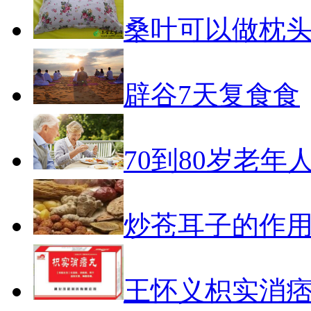
桑叶可以做枕
辟谷7天复食食
70到80岁老年
炒苍耳子的作
王怀义枳实消