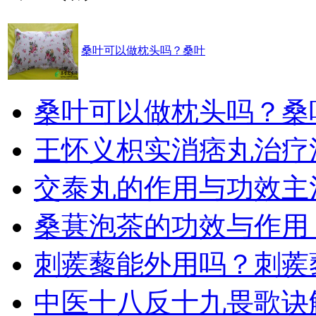
桑叶可以做枕头吗？桑叶
桑叶可以做枕头吗？桑
王怀义枳实消痞丸治疗
交泰丸的作用与功效主
桑葚泡茶的功效与作用
刺蒺藜能外用吗？刺蒺
中医十八反十九畏歌诀