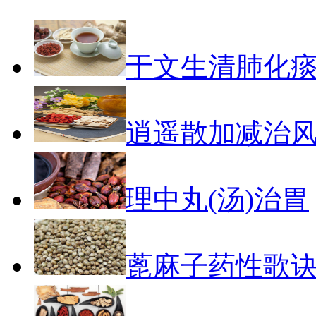
于文生清肺化
逍遥散加减治
理中丸(汤)治胃
蓖麻子药性歌