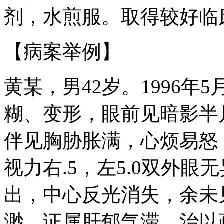
剂，水煎服。取得较好临
【病案举例】
黄某，男42岁。1996年
糊、变形，眼前见暗影半
伴见胸胁胀满，心烦易怒
视力右.5，左5.0双外
出，中心反光消失，余未
渺。证属肝郁气滞，治以