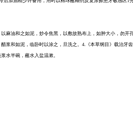
，冷后加酒精少许备用，用时以棉球蘸糊剂反复涂搽患牙敏感区1分
，以麻油和之如泥，炒令焦黑，以敷故熟布上，如肿大小，勿开
，醋浆和如泥，临卧时以涂之，旦洗之。4.《本草纲目》载治牙
淡浆水半碗，蘸水入盐温漱。