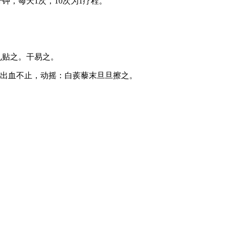
钟，每天1次，10次为1疗程。
孔贴之。干易之。
齿出血不止，动摇：白蒺藜末旦旦擦之。