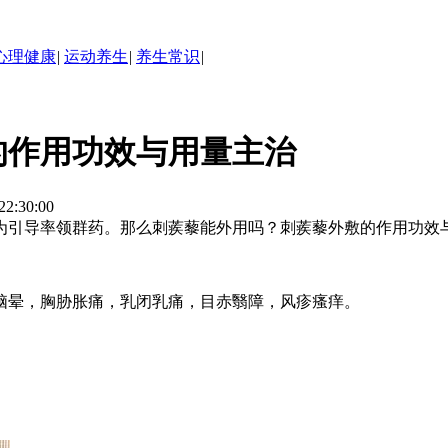
心理健康
|
运动养生
|
养生常识
|
的作用功效与用量主治
:30:00
为引导率领群药。那么刺蒺藜能外用吗？刺蒺藜外敷的作用功效
脑晕，胸胁胀痛，乳闭乳痛，目赤翳障，风疹瘙痒。