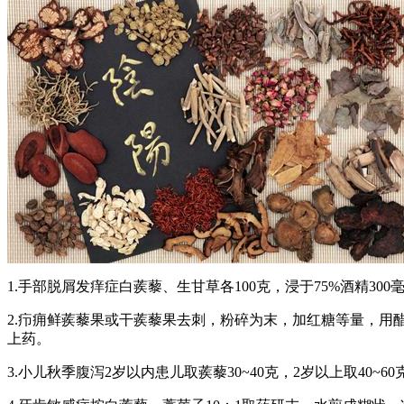
1.手部脱屑发痒症白蒺藜、生甘草各100克，浸于75%酒精300
2.疖痈鲜蒺藜果或干蒺藜果去刺，粉碎为末，加红糖等量，
上药。
3.小儿秋季腹泻2岁以内患儿取蒺藜30~40克，2岁以上取40