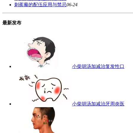
刺蒺藜的配伍应用与禁忌
06-24
最新发布
小柴胡汤加减治复发性口
小柴胡汤加减治牙周炎医