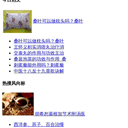
桑叶可以做枕头吗？桑叶
桑叶可以做枕头吗？桑叶
王怀义枳实消痞丸治疗消
交泰丸的作用与功效主治
桑葚泡茶的功效与作用_桑
刺蒺藜能外用吗？刺蒺藜
中医十八反十九畏歌诀解
热搜风向标
胡希恕葛根加节术附汤医
西洋参、苏子、百合治慢