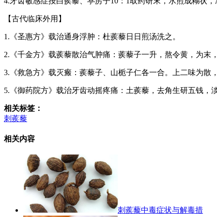
4.牙齿敏感症按白蒺藜、葶苈子10：1取药研末，水煎成糊状
【古代临床外用】
1.《圣惠方》载治通身浮肿：杜蒺藜日日煎汤洗之。
2.《千金方》载蒺藜散治气肿痛：蒺藜子一升，熬令黄，为末
3.《救急方》载灭瘢：蒺藜子、山栀子仁各一合。上二味为散
5.《御药院方》载治牙齿动摇疼痛：土蒺藜，去角生研五钱，
相关标签：
刺蒺藜
相关内容
刺蒺藜中毒症状与解毒措