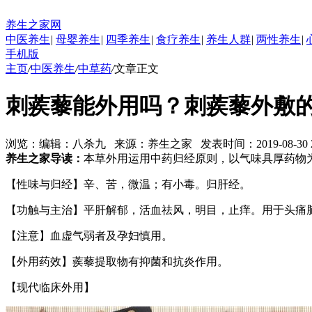
养生之家网
中医养生
|
母婴养生
|
四季养生
|
食疗养生
|
养生人群
|
两性养生
|
手机版
主页
/
中医养生
/
中草药
/
文章正文
刺蒺藜能外用吗？刺蒺藜外敷
浏览：
编辑：
八杀九
来源：
养生之家
发表时间：2019-08-30 22
养生之家导读：
本草外用运用中药归经原则，以气味具厚药物
【性味与归经】辛、苦，微温；有小毒。归肝经。
【功触与主治】平肝解郁，活血祛风，明目，止痒。用于头痛
【注意】血虚气弱者及孕妇慎用。
【外用药效】蒺藜提取物有抑菌和抗炎作用。
【现代临床外用】