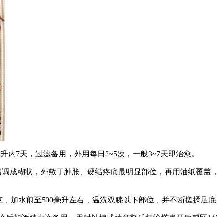
毫升内7天，过滤备用，外用每日3~5次，一般3~7天即治愈。
用醋调成糊状，外敷于肿胀、硬结疼痛最明显部位，再用油纸覆盖
~60克，加水煎至500毫升左右，温洗双膝以下部位，并不断搓揉足