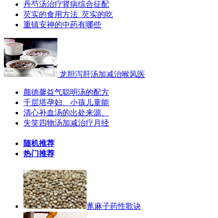
丹芍汤治疗肾病综合征配
芡实的食用方法_芡实的吃
​重镇安神的中药有哪些
龙胆泻肝汤加减治喉风医
颜德馨益气聪明汤的配方
千层塔孕妇、小孩儿童能
清心补血汤的出处来源、
失笑四物汤加减治疗月经
随机推荐
热门推荐
蓖麻子药性歌诀