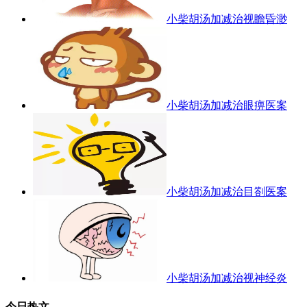
小柴胡汤加减治视瞻昏渺
小柴胡汤加减治眼痹医案
小柴胡汤加减治目劄医案
小柴胡汤加减治视神经炎
今日热文