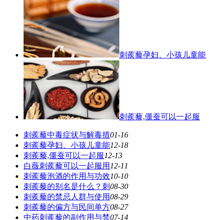
刺蒺藜孕妇、小孩儿童能
刺蒺藜,僵蚕可以一起服
刺蒺藜中毒症状与解毒措
01-16
刺蒺藜孕妇、小孩儿童能
12-18
刺蒺藜,僵蚕可以一起服
12-13
白薇刺蒺藜可以一起服用
12-11
刺蒺藜泡酒的作用与功效
10-10
刺蒺藜的别名是什么？刺
08-30
刺蒺藜的禁忌人群与使用
08-29
刺蒺藜的偏方与民间单方
08-27
中药刺蒺藜的副作用与禁
07-14