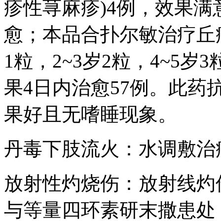
疹性荨麻疹)4例，效果满
愈；本品合扑尔敏治疗丘
1粒，2~3岁2粒，4~5
果4日内治愈57例。此
果好且无嗜睡现象。
丹毒下肢流火：水调敷治
放射性灼烧伤：放射线灼
与等量四环素研末撒患处