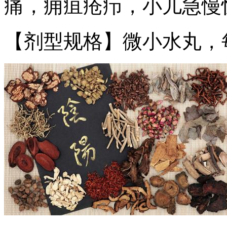
痛，痈疽疮疖，小儿急慢
【剂型规格】微小水丸，每1