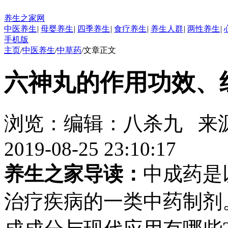
养生之家网
中医养生
|
母婴养生
|
四季养生
|
食疗养生
|
养生人群
|
两性养生
|
手机版
主页
/
中医养生
/
中草药
/
文章正文
六神丸的作用功效、
浏览：
编辑：
八杀九
来
2019-08-25 23:10:17
养生之家导读：
中成药是
治疗疾病的一类中药制剂