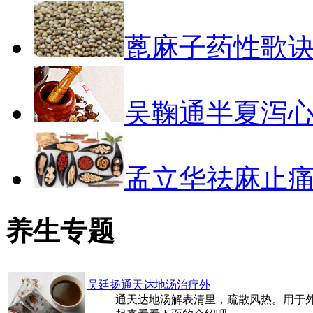
蓖麻子药性歌
吴鞠通半夏泻
孟立华祛麻止
养生专题
吴廷扬通天达地汤治疗外
通天达地汤解表清里，疏散风热。用于