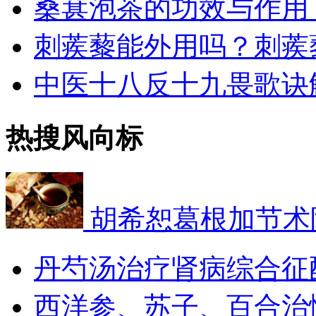
桑葚泡茶的功效与作用
刺蒺藜能外用吗？刺蒺
中医十八反十九畏歌诀
热搜风向标
胡希恕葛根加节术
丹芍汤治疗肾病综合征
西洋参、苏子、百合治