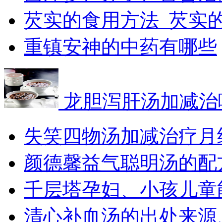
芡实的食用方法_芡实
​重镇安神的中药有哪些
龙胆泻肝汤加减治
失笑四物汤加减治疗月
颜德馨益气聪明汤的配
千层塔孕妇、小孩儿童
清心补血汤的出处来源