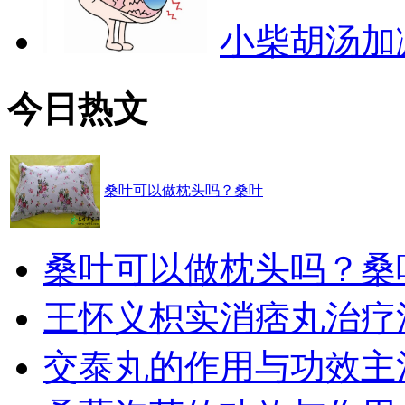
小柴胡汤加
今日热文
桑叶可以做枕头吗？桑叶
桑叶可以做枕头吗？桑
王怀义枳实消痞丸治疗
交泰丸的作用与功效主