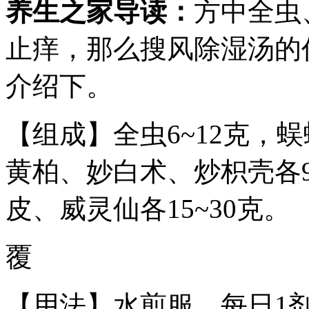
养生之家导读：
方中全虫
止痒，那么搜风除湿汤的
介绍下。
【组成】全虫6~12克，
黄柏、妙白术、炒枳壳各9~
皮、威灵仙各15~30克。
覆
【用法】水煎服，每日1