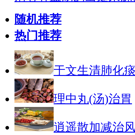
随机推荐
热门推荐
于文生清肺化
理中丸(汤)治胃
逍遥散加减治