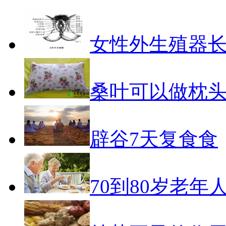
女性外生殖器
桑叶可以做枕
辟谷7天复食食
70到80岁老年