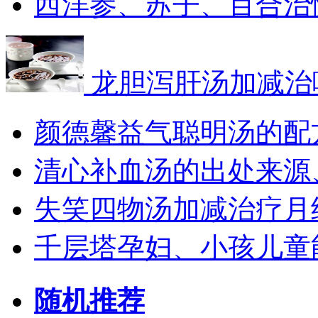
西洋参、苏子、百合治
龙胆泻肝汤加减治
颜德馨益气聪明汤的配
清心补血汤的出处来源
失笑四物汤加减治疗月
千层塔孕妇、小孩儿童
随机推荐