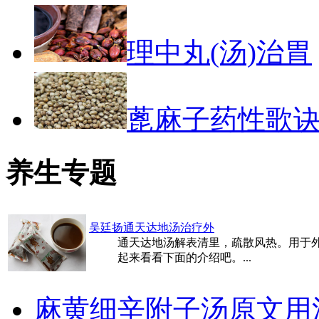
理中丸(汤)治胃
蓖麻子药性歌
养生专题
吴廷扬通天达地汤治疗外
通天达地汤解表清里，疏散风热。用于
起来看看下面的介绍吧。...
麻黄细辛附子汤原文用