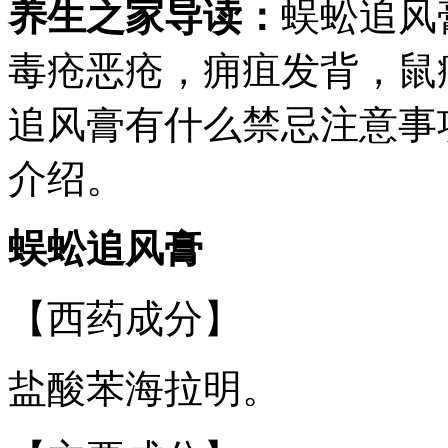
养生之家导读：
蜈蚣追风
毒疮恶疮，痈疽发背，鼠
追风膏有什么禁忌注意事
介绍。
蜈蚣追风膏
【西药成分】
盐酸苯海拉明。