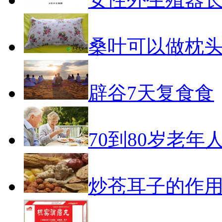
桑叶可以做枕
辟谷7天复食食
70到80岁老年
炒苍耳子的作