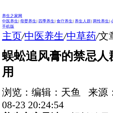
养生之家网
中医养生
|
母婴养生
|
四季养生
|
食疗养生
|
养生人群
|
两性养生
|
手机版
主页
/
中医养生
/
中草药
/
文
蜈蚣追风膏的禁忌人
用
浏览：
编辑：
天鱼
来源
08-23 20:24:54