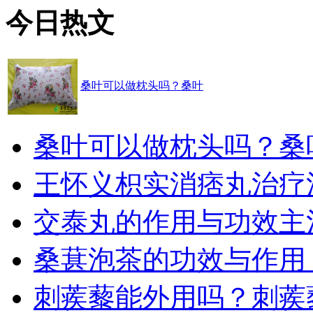
今日热文
桑叶可以做枕头吗？桑叶
桑叶可以做枕头吗？桑
王怀义枳实消痞丸治疗
交泰丸的作用与功效主
桑葚泡茶的功效与作用
刺蒺藜能外用吗？刺蒺