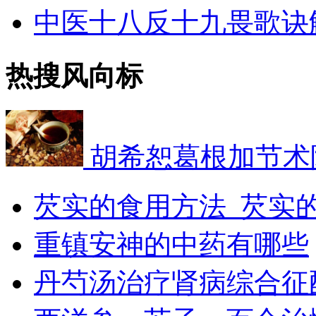
中医十八反十九畏歌诀
热搜风向标
胡希恕葛根加节术
芡实的食用方法_芡实
​重镇安神的中药有哪些
丹芍汤治疗肾病综合征