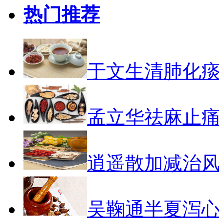
热门推荐
于文生清肺化
孟立华祛麻止
逍遥散加减治
吴鞠通半夏泻