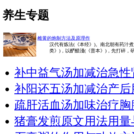
养生专题
雌黄的炮制方法及原理作
汉代有炼法(《本经》)。南北朝有药汁煮
类》)，以酽醋淺(《普本》)，先打碎，研
补中益气汤加减治急性
补阳还五汤加减治产后
疏肝活血汤加味治疗胸
猪膏发煎原文用法用量