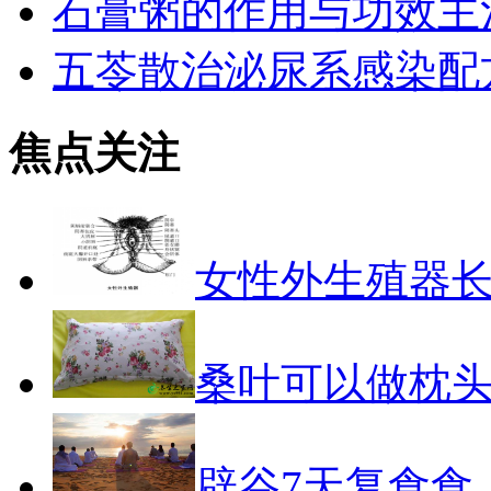
石膏粥的作用与功效主
五苓散治泌尿系感染配
焦点关注
女性外生殖器
桑叶可以做枕
辟谷7天复食食