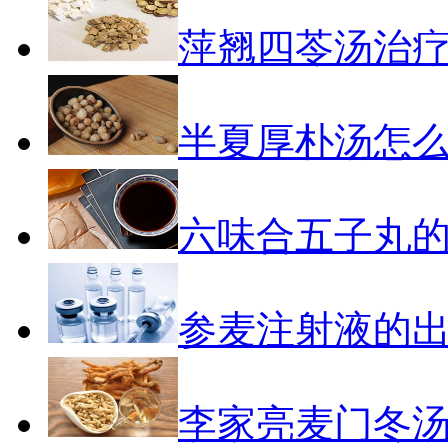
萍翘四苓汤治
半夏厚朴汤怎
六味合五子丸
参麦注射液的
李家亮麦门冬