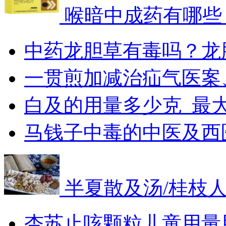
喉暗中成药有哪些
中药龙胆草有毒吗？龙
一贯煎加减治疝气医案
白及的用量多少克_最
马钱子中毒的中医及西
半夏散及汤/桂枝
杏苏止咳颗粒儿童用量