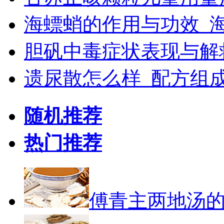
海螵蛸的作用与功效_
胆矾中毒症状表现与解
遗尿散怎么样_配方组
随机推荐
热门推荐
傅青主两地汤