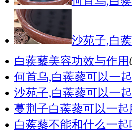
何首乌,白
沙苑子,白
白蒺藜美容功效与作用
何首乌,白蒺藜可以一起
沙苑子,白蒺藜可以一起
蔓荆子白蒺藜可以一起
白蒺藜不能和什么一起