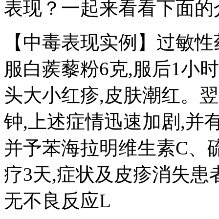
表现？一起来看看下面的
【中毒表现实例】过敏性药
服白蒺藜粉6克,服后1小
头大小红疹,皮肤潮红。翌
钟,上述症情迅速加剧,并
并予苯海拉明维生素C、硫
疗3天,症状及皮疹消失患
无不良反应L