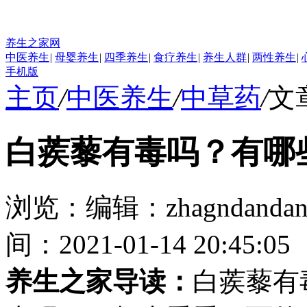
养生之家网
中医养生
|
母婴养生
|
四季养生
|
食疗养生
|
养生人群
|
两性养生
|
手机版
主页
/
中医养生
/
中草药
/
文
白蒺藜有毒吗？有哪
浏览：
编辑：
zhagndanda
间：2021-01-14 20:45:05
养生之家导读：
白蒺藜有