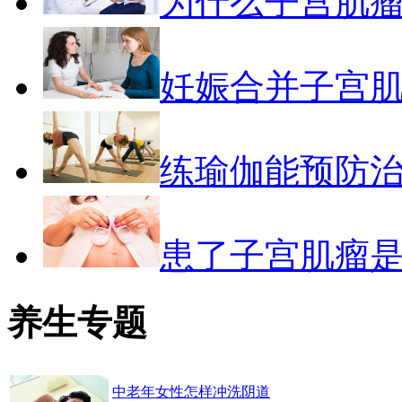
为什么子宫肌
妊娠合并子宫
练瑜伽能预防
患了子宫肌瘤
养生专题
中老年女性怎样冲洗阴道