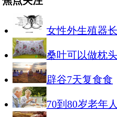
焦点关注
女性外生殖器
桑叶可以做枕
辟谷7天复食食
70到80岁老年