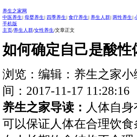
养生之家网
中医养生
|
母婴养生
|
四季养生
|
食疗养生
|
养生人群
|
两性养生
|
手机版
主页
/
养生人群
/
女性养生
/
文章正文
如何确定自己是酸性
浏览：
编辑：
养生之家小
间：2017-11-17 11:28:16
养生之家导读：
人体自身
可以保证人体在合理饮食