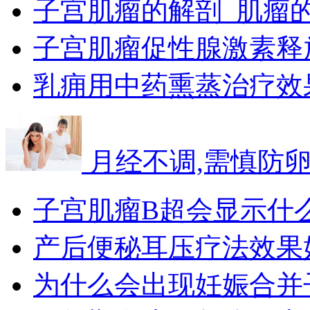
子宫肌瘤的解剖_肌瘤
子宫肌瘤促性腺激素释
乳痈用中药熏蒸治疗效
月经不调,需慎防
子宫肌瘤B超会显示什
产后便秘耳压疗法效果
为什么会出现妊娠合并