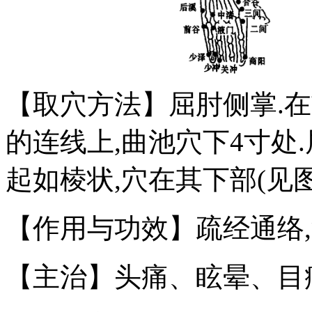
【取穴方法】屈肘侧掌.
的连线上,曲池穴下4寸处
起如棱状,穴在其下部(见图
【作用与功效】疏经通络,
【主治】头痛、眩晕、目