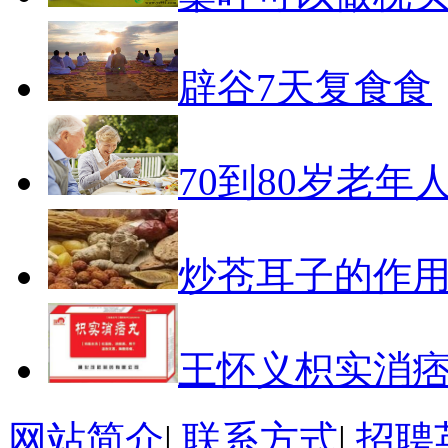
辟谷7天复食食
70到80岁老年
炒苍耳子的作
王怀义枳实消
网站简介
|
联系方式
|
招聘