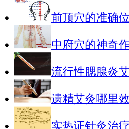
前顶穴的准确
中府穴的神奇
流行性腮腺炎
遗精艾灸哪里
实热证针灸治