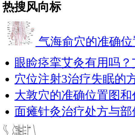
热搜风向标
气海俞穴的准确位
眼睑痉挛艾灸有用吗？
穴位注射3治疗失眠的
大敦穴的准确位置图和
面瘫针灸治疗处方与部