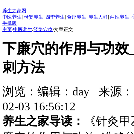
养生之家网
中医养生
|
母婴养生
|
四季养生
|
食疗养生
|
养生人群
|
两性养生
|
手机版
主页
/
中医养生
/
经络穴位
/
文章正文
下廉穴的作用与功效
刺方法
浏览：
编辑：
day
来源：
02-03 16:56:12
养生之家导读：
《针灸甲乙