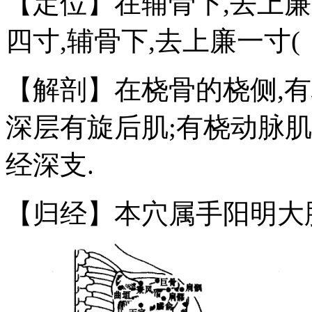
【定位】在辅骨下,去上廉
四寸,辅骨下,去上廉一寸(
【解剖】在桡骨的桡侧,
深层有旋后肌;有桡动脉
经深支.
【归经】本穴属手阳明大